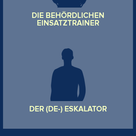
praxisnaher Vermittlung.
DIE BEHÖRDLICHEN
EINSATZTRAINER
Militärisch geschulter Einsatzprofi, Krav Maga-
Instruktor und erfahrener Medic in kritischen
Situationen. Sein Spezialgebiet: Deeskalation durch
Präsenz, Klarheit - und wenn nötig - entschlossenes
Handeln.
DER (DE-) ESKALATOR