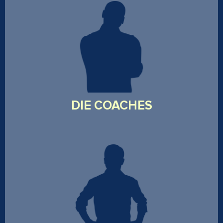
Ein Team aus Leistungssportlern, Pädagogen,
Psychotherapeuten und Erste-Hilfe-Ausbildern mit
einem gemeinsamen Ziel: Prävention durch mentale
und körperliche Stärke. Sie bringen die menschliche
Komponente in die taktische Ausbildung - nachhaltig,
reflektiert und lösungsorientiert.
DIE COACHES
Langjährige Ausbilder von Polizei und anderen
Sicherheitsbehörden mit didaktischem Feingefühl und
umfassender Einsatzerfahrung. Sie verbinden
taktisches Training mit modernen Lernmethoden und