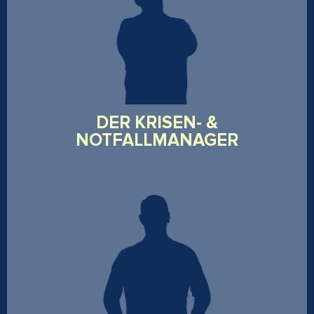
Kampfsportexperte, Selbstverteidigungstrainer und
Feuerwehrmann mit fundierter Erfahrung in
Stabsarbeit und der Leitung komplexer Einsatzlagen.
Seine Stärke: Planung, Koordination und das
Vermitteln von Handlungssicherheit in
Krisensituationen.
DER KRISEN- &
NOTFALLMANAGER
Spezialist für taktisches Vorgehen in urbanen
Risikoszenarien, mit Expertise in Urban Combatives
und taktischer Einsatzmedizin. Er steht für
vorausschauende Gefahrenanalyse und effektives
Handeln im Ernstfall.