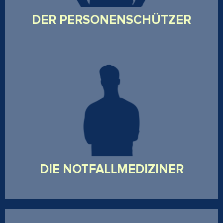
DER PERSONENSCHÜTZER
Erfahrener Notarzt/Notfallsanitäter mit Schwerpunkt
auf taktischer Einsatzmedizin - ob im polizeilichen
Kontext oder bei zivilen Großschadenslagen. Er sorgt
für die praxisnahe Integration lebensrettender
Maßnahmen unter taktischen Bedingungen.
DIE NOTFALLMEDIZINER